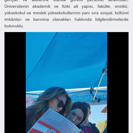
Üniversitenin akademik ve fiziki alt yapısı, fakülte, enstitü,
yüksekokul ve meslek yüksekokullarının yanı sıra sosyal, kültürel
imkânları ve barınma olanakları hakkında bilgilendirmelerde
bulunuldu.